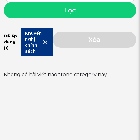
Lọc
Khuyến
Đã áp
Xóa
nghị
dụng
chính
(1)
sách
Không có bài viết nào trong category này.