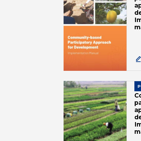
a
d
I
m
P
C
pa
a
d
I
m