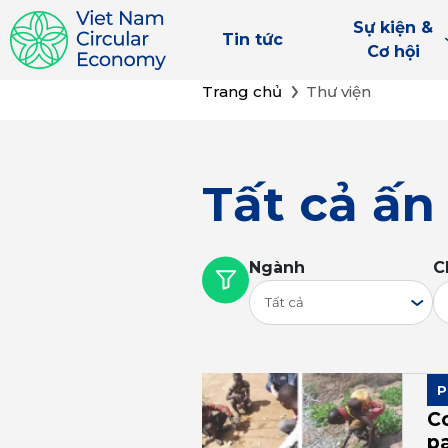
Sự kiện &
Tin tức
Cơ hội
Trang chủ
Thư viện
Tất cả ấ
Ngành
C
Tất cả
P
C
pa