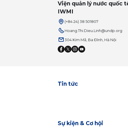
Viện quản lý nước quốc t
IWMI
(+84 24) 38 501807
Hoang.Thi.Dieu.Linh@undp.org
304 Kim Mã, Ba Đình, Hà Nội
Tin tức
Sự kiện & Cơ hội