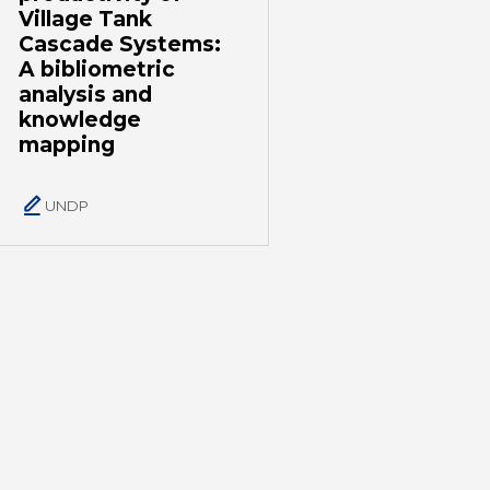
Village Tank
Cascade Systems:
A bibliometric
analysis and
knowledge
mapping
UNDP