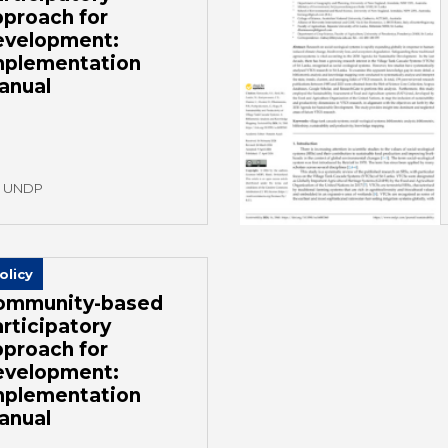
pproach for
evelopment:
mplementation
anual
UNDP
olicy
ommunity-based
rticipatory
pproach for
evelopment:
mplementation
anual