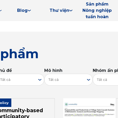
Sản phẩm
Blog
Thư viện
Nông nghiệp
tuần hoàn
n phẩm
hủ đề
Mô hình
Nhóm ấn 
Tất cả
Tất cả
Tất cả
olicy
ommunity-based
rticipatory