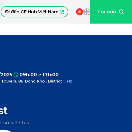
Đi đến CE Hub Việt Nam
Tra cứu
/2025
09h:00 > 17h:00
Towers, 88 Dong Khoi, District 1, Ho
st
t sự kiện test