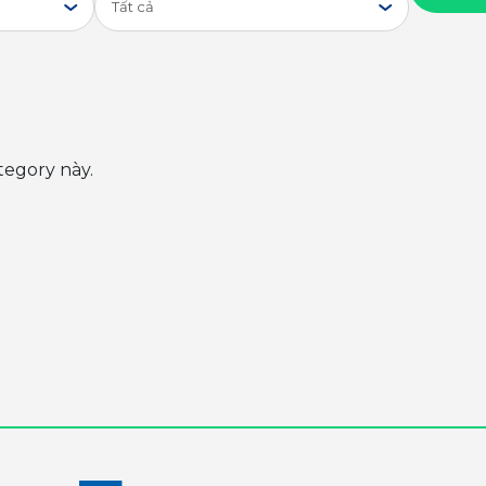
Tất cả
tegory này.