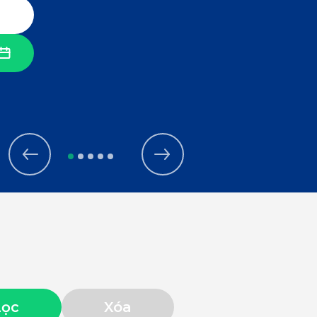
Lọc
Xóa