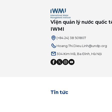
Viện quản lý nước quốc t
IWMI
(+84 24) 38 501807
Hoang.Thi.Dieu.Linh@undp.org
304 Kim Mã, Ba Đình, Hà Nội
Tin tức