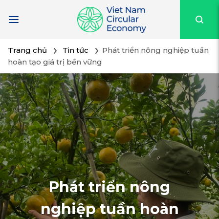
Chuyển
Trang chủ
Tin tức
Phát triển nông nghiệp tuần
đến
hoàn tạo giá trị bền vững
phần
nội
dung
Phát triển nông
nghiệp tuần hoàn