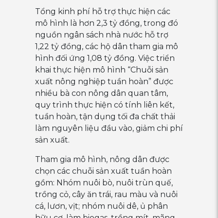
Tổng kinh phí hỗ trợ thực hiện các
mô hình là hơn 2,3 tỷ đồng, trong đó
nguồn ngân sách nhà nước hỗ trợ
1,22 tỷ đồng, các hộ dân tham gia mô
hình đối ứng 1,08 tỷ đồng. Việc triển
khai thực hiện mô hình “Chuỗi sản
xuất nông nghiệp tuần hoàn” được
nhiều bà con nông dân quan tâm,
quy trình thực hiện có tính liên kết,
tuần hoàn, tận dụng tối đa chất thải
làm nguyên liệu đầu vào, giảm chi phí
sản xuất.
Tham gia mô hình, nông dân được
chọn các chuỗi sản xuất tuần hoàn
gồm: Nhóm nuôi bò, nuôi trùn quế,
trồng cỏ, cây ăn trái, rau màu và nuôi
cá, lươn, vịt; nhóm nuôi dê, ủ phân
hữu cơ, làm biogas, trồng mít, mãng