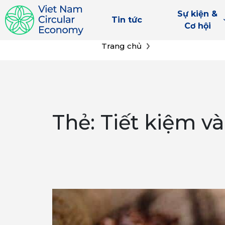
Sự kiện &
Tin tức
Cơ hội
Chuyển
Trang chủ
đến
phần
nội
dung
Thẻ:
Tiết kiệm và