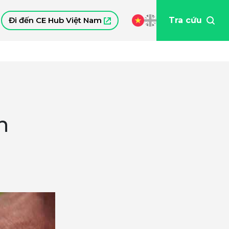
Đi đến CE Hub Việt Nam
Tra cứu
n