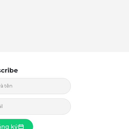
cribe
ng ký