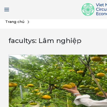
Chuyển
Trang chủ
đến
phần
facultys:
Lâm nghiệp
nội
dung