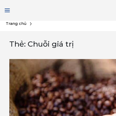
Chuyển
Trang chủ
đến
phần
Thẻ:
Chuỗi giá trị
nội
dung